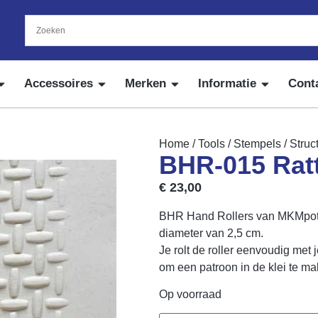
Accessoires
Merken
Informatie
Cont
Home
/
Tools
/
Stempels
/
Struc
BHR-015 Rat
€
23,00
BHR Hand Rollers van MKMpotte
diameter van 2,5 cm.
Je rolt de roller eenvoudig met
om een patroon in de klei te ma
Op voorraad