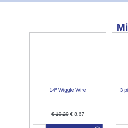
Mi
14″ Wiggle Wire
3 p
€
10,20
€
8,67