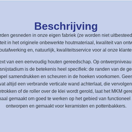
Beschrijving
rden gesneden in onze eigen fabriek (ze worden niet uitbeste
teit in het originele onbewerkte houtmateriaal, kwaliteit van ont
outafwerking en, natuurlijk, kwaliteitsservice voor al onze klante
ntext van een eenvoudig houten gereedschap. Op ontwerpniveau 
et snijstadium is de betekenis heel specifiek: de randen van d
empel samendrukken en scheuren in de hoeken voorkomen. Geen 
wat altijd een verbrande verticale wand achterlaat, die vervolg
rokken of de roller over de klei wordt gerold, laat het MKM ge
schaal gemaakt om goed te werken op het gebied van functionee
ontworpen en gemaakt voor keramisten en pottenbakkers.