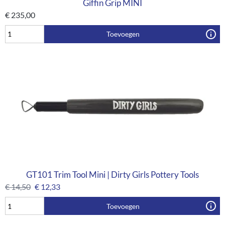
Giffin Grip MINI
€
235,00
Toevoegen
GT101 Trim Tool Mini | Dirty Girls Pottery Tools
€
14,50
€
12,33
Toevoegen