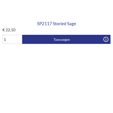
SP2117 Storied Sage
€
22,10
Toevoegen