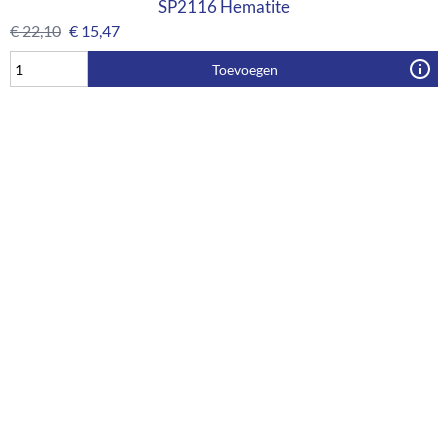
SP2116 Hematite
€
22,10
€
15,47
Toevoegen