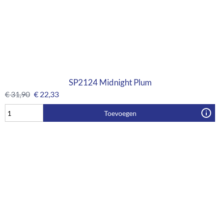
SP2124 Midnight Plum
€
31,90
€
22,33
Toevoegen