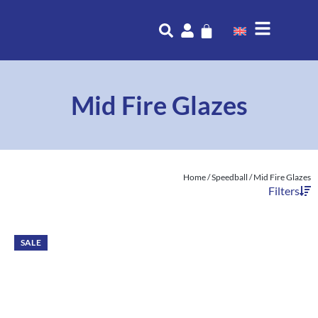
Mid Fire Glazes
Home
/
Speedball
/ Mid Fire Glazes
Filters
SALE
SALE
SALE
SALE
SALE
SALE
SALE
SALE
SALE
SALE
SALE
SALE
SALE
SALE
SALE