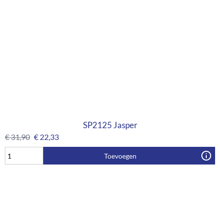
SP2125 Jasper
€
31,90
€
22,33
Toevoegen