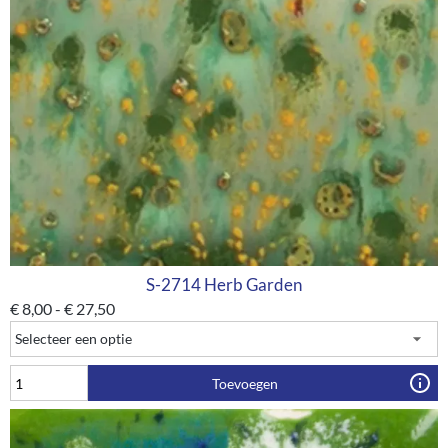
S-2714 Herb Garden
€
8,00
-
€
27,50
Toevoegen