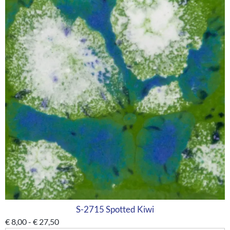
S-2715 Spotted Kiwi
€
8,00
-
€
27,50