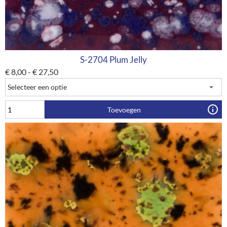
S-2704 Plum Jelly
€
8,00
-
€
27,50
Toevoegen