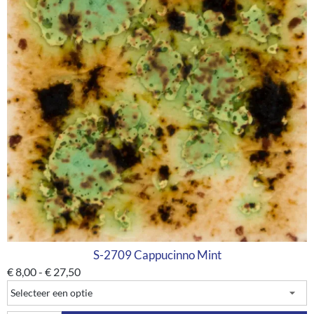
S-2709 Cappucinno Mint
€
8,00
-
€
27,50