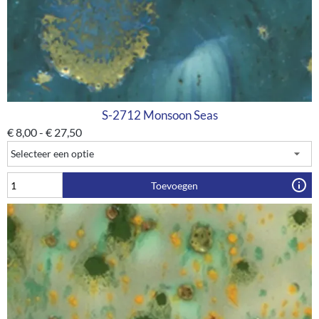
S-2712 Monsoon Seas
€
8,00
-
€
27,50
Toevoegen