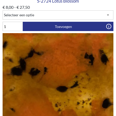
S-2724 Lotus Blossom
€
8,00
-
€
27,50
Toevoegen