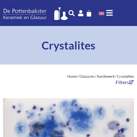
Crystalites
Home
/
Glazuren
/
Aardewerk
/ Crystalites
Filters