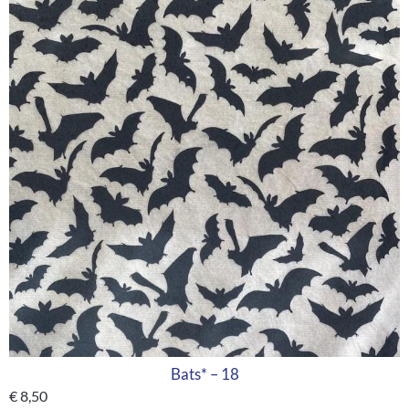
Bats* – 18
€
8,50