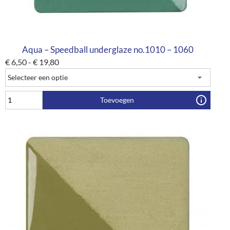
Aqua – Speedball underglaze no.1010 – 1060
€
6,50
-
€
19,80
Toevoegen