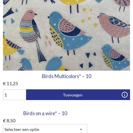
Birds Multicolors* – 10
€
11,25
Toevoegen
Birds on a wire* – 10
€
8,50