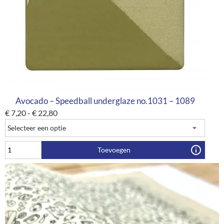
Avocado – Speedball underglaze no.1031 – 1089
€
7,20
-
€
22,80
Toevoegen