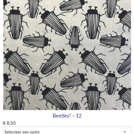
Beetles* – 12
€
8,50