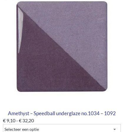
Amethyst – Speedball underglaze no.1034 – 1092
€
9,10
-
€
32,20