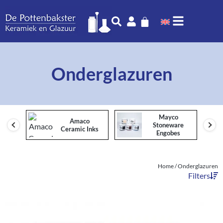
Onderglazuren
Mayco
Amaco
Stoneware
Ceramic Inks
Engobes
Home
/ Onderglazuren
Filters