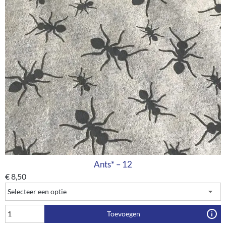
Ants* – 12
€
8,50
Toevoegen