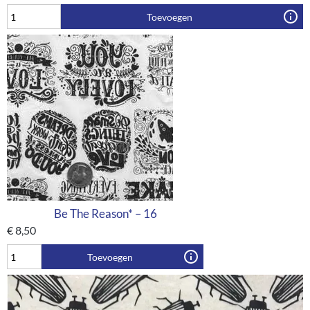
Toevoegen
Be The Reason* – 16
€
8,50
Toevoegen