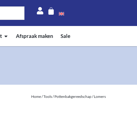
t
Afspraak maken
Sale
Home
/
Tools
/
Pottenbakgereedschap
/ Lomers