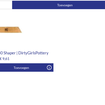
Toevoegen
 Shaper | DirtyGirlsPottery
€
9,61
Toevoegen