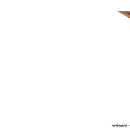
€
11,30