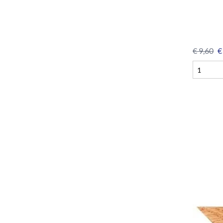
€
9,60
€