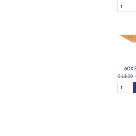
60X30
€
11,30