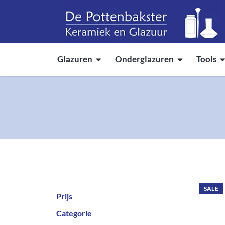
Glazuren
Onderglazuren
Tools
SALE
SALE
SALE
SALE
SALE
SALE
SALE
SALE
SALE
SALE
SALE
SALE
SALE
Prijs
Categorie