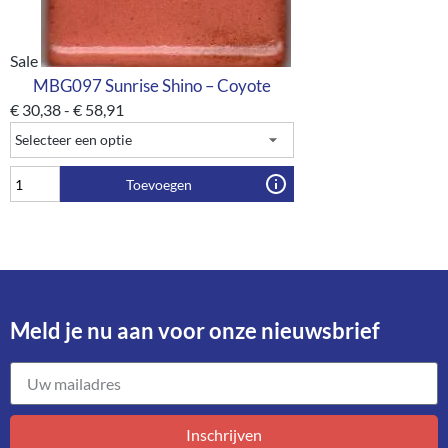
Sale
MBG097 Sunrise Shino – Coyote
€
30,38
-
€
58,91
Toevoegen
Meld je nu aan voor onze nieuwsbrief​
Inschrijven