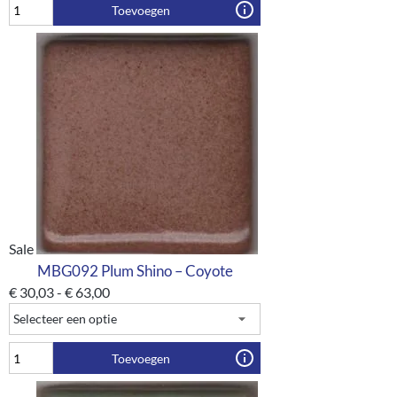
Toevoegen
Sale
MBG092 Plum Shino – Coyote
€
30,03
-
€
63,00
Toevoegen