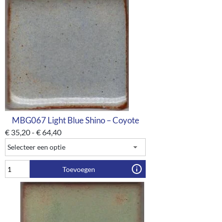
MBG067 Light Blue Shino – Coyote
€
35,20
-
€
64,40
Toevoegen