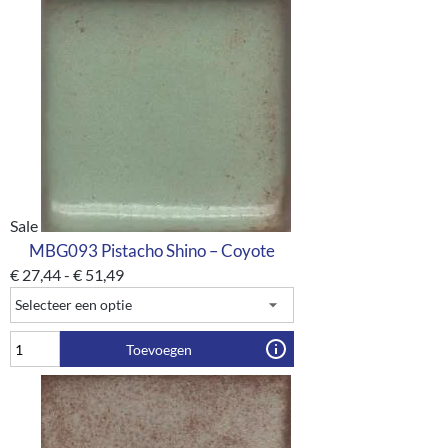
Sale
MBG093 Pistacho Shino – Coyote
€
27,44
-
€
51,49
Toevoegen