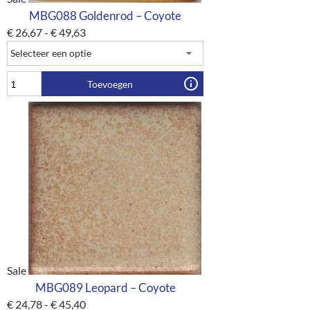
MBG088 Goldenrod – Coyote
€
26,67
-
€
49,63
Toevoegen
Sale
MBG089 Leopard – Coyote
€
24,78
-
€
45,40