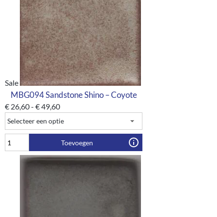
Sale
MBG094 Sandstone Shino – Coyote
€
26,60
-
€
49,60
Toevoegen