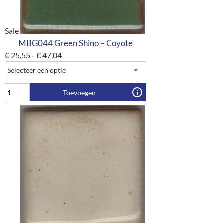
Sale
MBG044 Green Shino – Coyote
€
25,55
-
€
47,04
Toevoegen