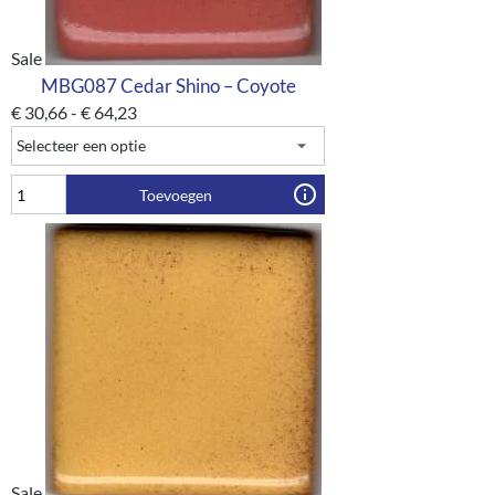
Sale
MBG087 Cedar Shino – Coyote
€
30,66
-
€
64,23
Toevoegen
Sale