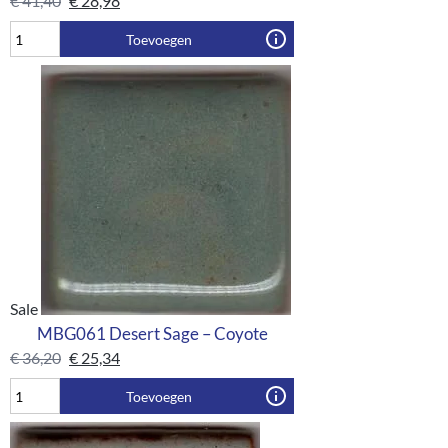
€
41,40
€
28,98
Toevoegen
Sale
MBG061 Desert Sage – Coyote
€
36,20
€
25,34
Toevoegen