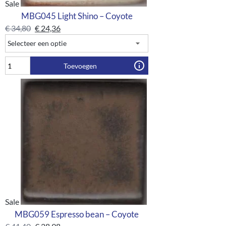
Sale
MBG045 Light Shino – Coyote
€
34,80
€
24,36
Toevoegen
Sale
MBG059 Espresso bean – Coyote