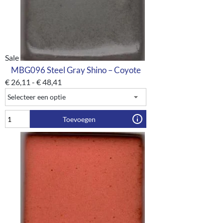
Sale
MBG096 Steel Gray Shino – Coyote
€
26,11
-
€
48,41
Toevoegen