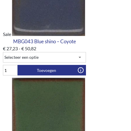
Sale
MBG043 Blue shino – Coyote
€
27,23
-
€
50,82
Toevoegen