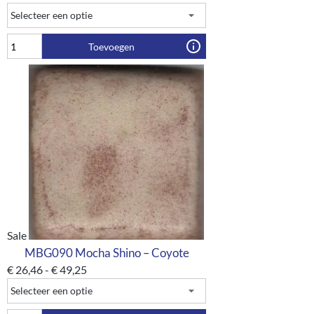
Toevoegen
Sale
MBG090 Mocha Shino – Coyote
€
26,46
-
€
49,25