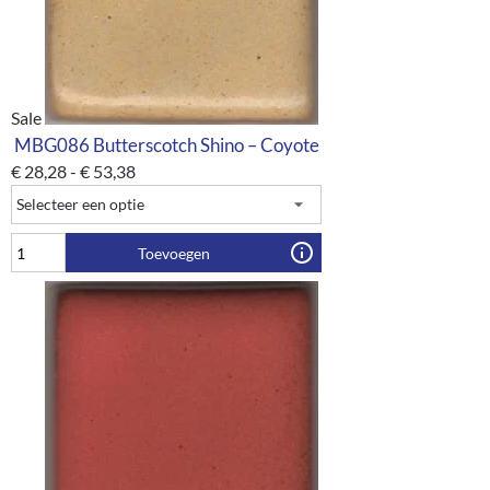
Sale
MBG086 Butterscotch Shino – Coyote
€
28,28
-
€
53,38
Toevoegen