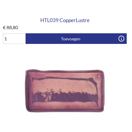
HTL039 CopperLustre
€
88,80
Toevoegen