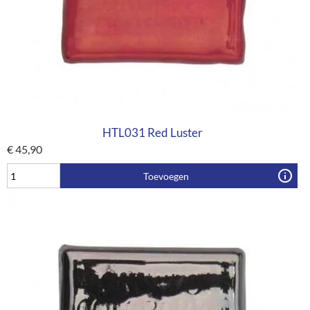
HTL031 Red Luster
€
45,90
Toevoegen