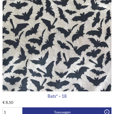
Bats* – 18
€
8,50
Toevoegen