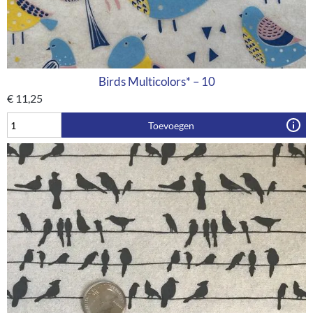
Birds Multicolors* – 10
€
11,25
Toevoegen