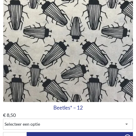
Beetles* – 12
€
8,50