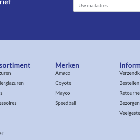
ief​
sortiment​
Merken
Inform
zuren
Amaco
Verzendk
erglazuren
Coyote
Bestellen
ls
Mayco
Retourne
essoires
Speedball
Bezorgen
Veelgeste
er