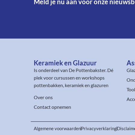
Meld je nu aan voor onze nieuwsbr
Keramiek en Glazuur​
As
Is onderdeel van
De Pottenbakster
. Dé
Gla
plek voor cursussen en workshops
Ond
pottenbakken, keramiek en glazuren
Too
Over ons
Acc
Contact opnemen
Algemene voorwaarden
Privacyverklaring
Disclaim