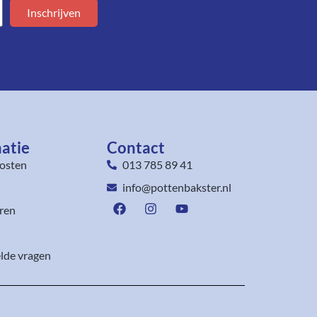
Inschrijven
atie
Contact
osten
013 785 89 41
info@pottenbakster.nl
ren
lde vragen