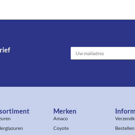
ief​
sortiment​
Merken
Inform
zuren
Amaco
Verzendk
erglazuren
Coyote
Bestellen