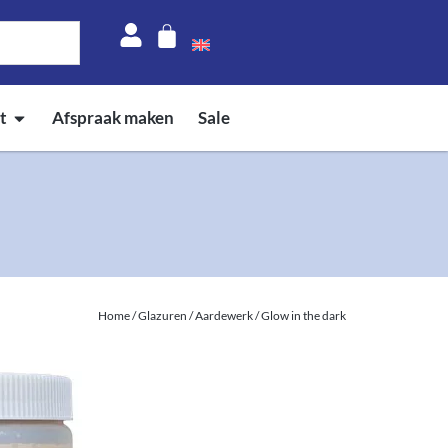
t
Afspraak maken
Sale
Home
/
Glazuren
/
Aardewerk
/ Glow in the dark