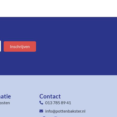
Inschrijven
atie
Contact
osten
013 785 89 41
info@pottenbakster.nl