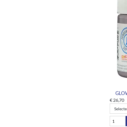
GLOW-
€
26,70