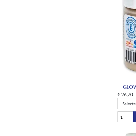
GLOW-
€
26,70