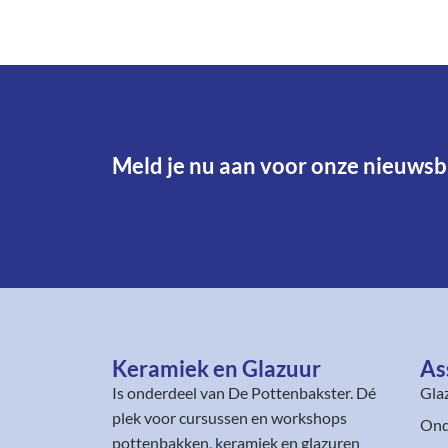
Meld je nu aan voor onze nieuwsbr
Keramiek en Glazuur​
As
Is onderdeel van
De Pottenbakster
. Dé
Gla
plek voor cursussen en workshops
Ond
pottenbakken, keramiek en glazuren