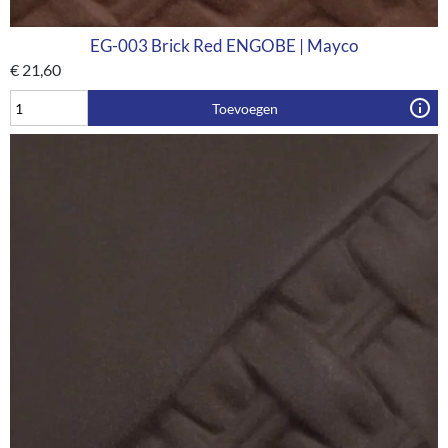
EG-003 Brick Red ENGOBE | Mayco
€
21,60
Toevoegen