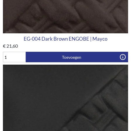
EG-004 Dark Brown ENGOBE | Mayco
€
21,60
Toevoegen