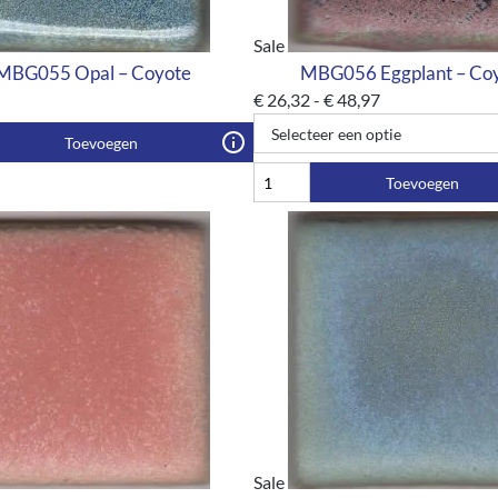
Sale
MBG055 Opal – Coyote
MBG056 Eggplant – Co
€
26,32
-
€
48,97
Toevoegen
Toevoegen
Sale