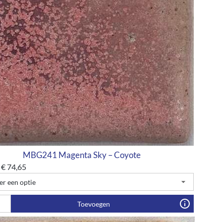
MBG241 Magenta Sky – Coyote
€
74,65
Toevoegen