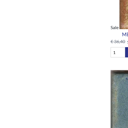
Sale
MB
€
36,40