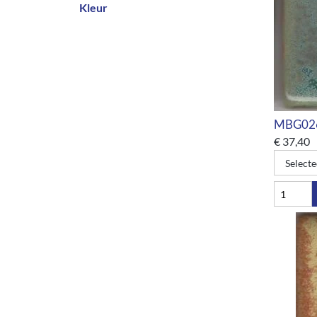
Kleur
MBG026 
€
37,40