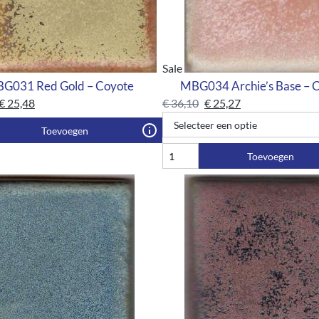
Sale
G031 Red Gold – Coyote
MBG034 Archie’s Base – 
€
25,48
€
36,10
€
25,27
Toevoegen
Toevoegen