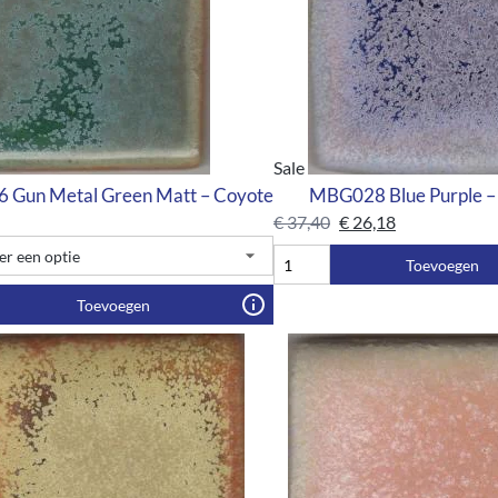
Sale
Gun Metal Green Matt – Coyote
MBG028 Blue Purple –
€
37,40
€
26,18
Toevoegen
Toevoegen