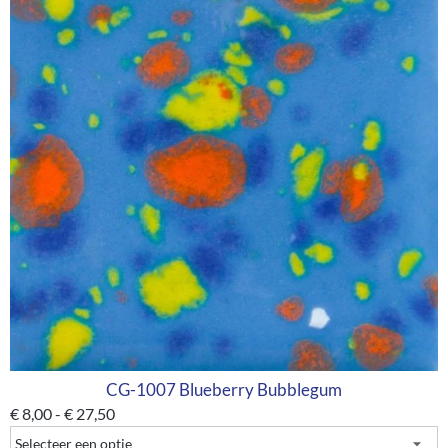
CG-1007 Blueberry Bubblegum
€
8,00
-
€
27,50