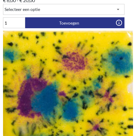
€
6,00
-
€
20,00
Toevoegen