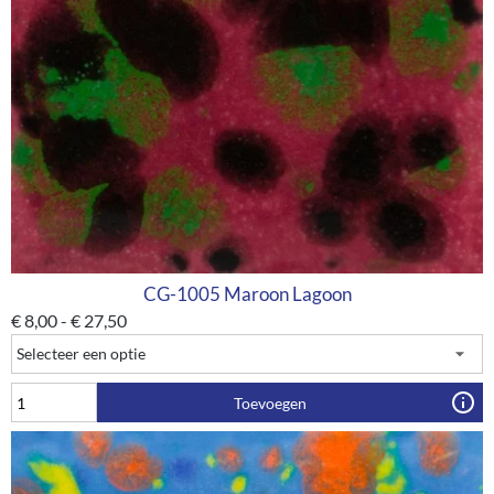
CG-1005 Maroon Lagoon
€
8,00
-
€
27,50
Toevoegen