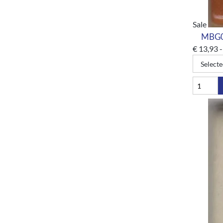
Sale
MBG00
€
13,93
-