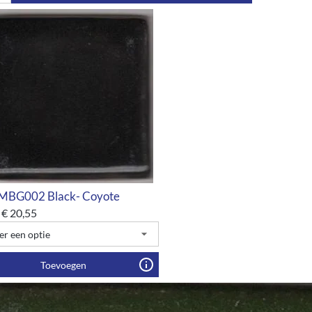
MBG002 Black- Coyote
€
20,55
Toevoegen