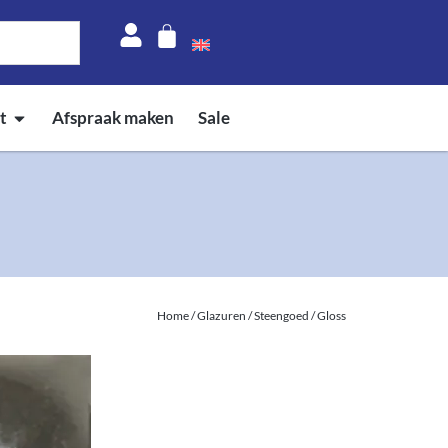
t
Afspraak maken
Sale
Home
/
Glazuren
/
Steengoed
/ Gloss