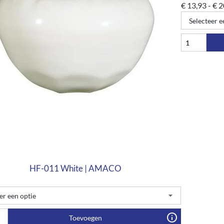
€
13,93
-
€
2
HF-011 White | AMACO
Toevoegen