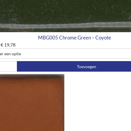
MBG005 Chrome Green – Coyote
€
19,78
Toevoegen