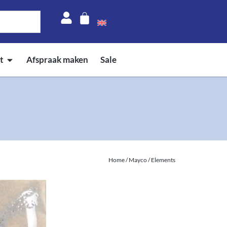
t
Afspraak maken
Sale
Home
/
Mayco
/ Elements