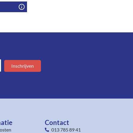
Inschrijven
atie
Contact
osten
013 785 89 41