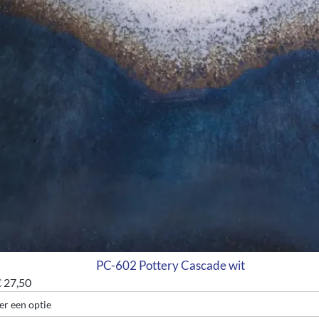
PC-602 Pottery Cascade wit
€
27,50