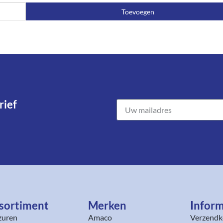
Toevoegen
ief​
sortiment​
Merken
Inform
zuren
Amaco
Verzendk