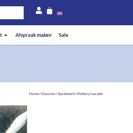
t
Afspraak maken
Sale
Home
/
Glazuren
/
Aardewerk
/ Pottery Cascade