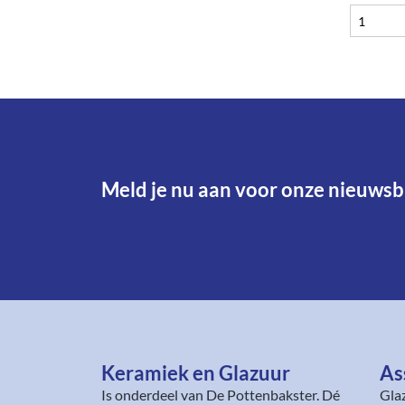
Meld je nu aan voor onze nieuwsbr
Keramiek en Glazuur​
As
Is onderdeel van
De Pottenbakster
. Dé
Gla