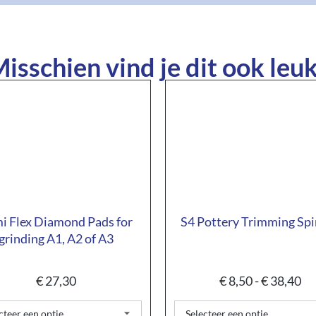
isschien vind je dit ook leuk
i Flex Diamond Pads for
S4 Pottery Trimming Sp
grinding A1, A2 of A3
€
27,30
€
8,50
-
€
38,40