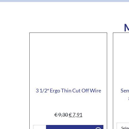
M
3 1/2″ Ergo Thin Cut Off Wire
Sem
€
9,30
€
7,91