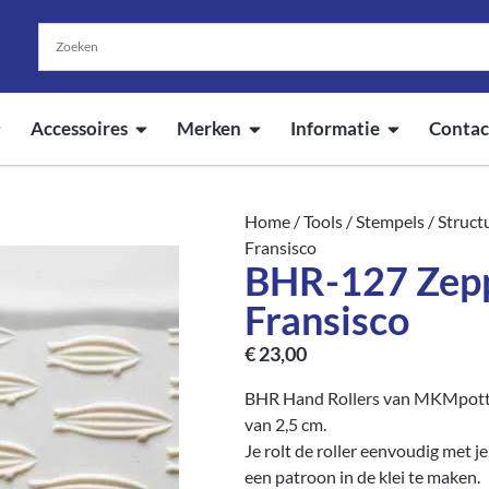
Accessoires
Merken
Informatie
Contac
Home
/
Tools
/
Stempels
/
Struct
Fransisco
BHR-127 Zepp
Fransisco
€
23,00
BHR Hand Rollers van MKMpotter
van 2,5 cm.
Je rolt de roller eenvoudig met j
een patroon in de klei te maken.