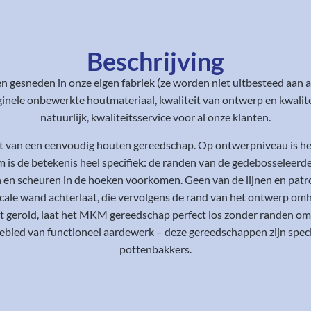
Beschrijving
n gesneden in onze eigen fabriek (ze worden niet uitbesteed aan
riginele onbewerkte houtmateriaal, kwaliteit van ontwerp en kwalit
natuurlijk, kwaliteitsservice voor al onze klanten.
xt van een eenvoudig houten gereedschap. Op ontwerpniveau is he
ium is de betekenis heel specifiek: de randen van de gedebosselee
en scheuren in de hoeken voorkomen. Geen van de lijnen en patron
rticale wand achterlaat, die vervolgens de rand van het ontwerp 
rdt gerold, laat het MKM gereedschap perfect los zonder randen om
ebied van functioneel aardewerk – deze gereedschappen zijn spe
pottenbakkers.