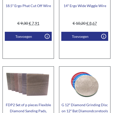
18.5″ Ergo Phat Cut Off Wire
14″ Ergo Wide Wiggle Wire
€
9,30
€
7,91
€
10,20
€
8,67
Toevoegen
Toevoegen
FDP2 Set of p pieces Flexible
G 12″ Diamond Grinding Disc
Diamond Sanding Pads,
on 12″ Bat Diamondcoretools