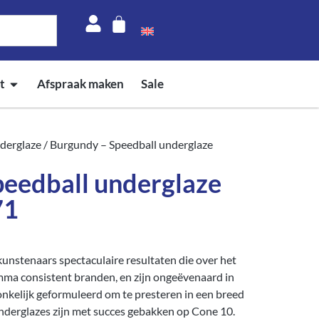
t
Afspraak maken
Sale
derglaze
/ Burgundy – Speedball underglaze
peedball underglaze
71
unstenaars spectaculaire resultaten die over het
mma consistent branden, en zijn ongeëvenaard in
nkelijk geformuleerd om te presteren in een breed
Underglazes zijn met succes gebakken op Cone 10.