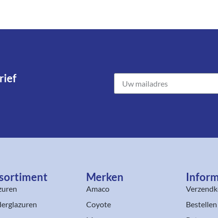
ief​
sortiment​
Merken
Inform
zuren
Amaco
Verzendk
erglazuren
Coyote
Bestellen