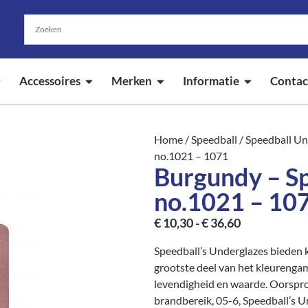
Accessoires
Merken
Informatie
Contac
Home
/
Speedball
/
Speedball Un
no.1021 – 1071
Burgundy – S
no.1021 – 10
€
10,30
-
€
36,60
Speedball’s Underglazes bieden k
grootste deel van het kleurenga
levendigheid en waarde. Oorspro
brandbereik, 05-6, Speedball’s 