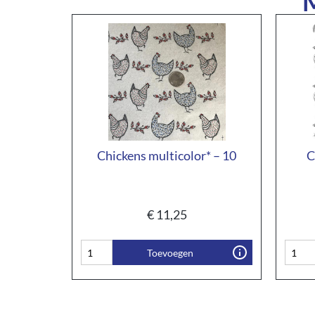
M
Chickens multicolor* – 10
C
€
11,25
Toevoegen