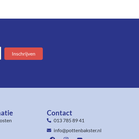
Inschrijven
atie
Contact
osten
013 785 89 41
info@pottenbakster.nl