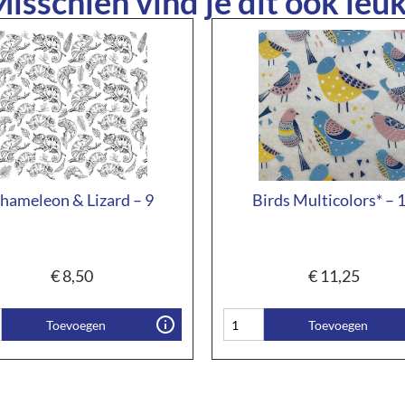
isschien vind je dit ook leuk
hameleon & Lizard – 9
Birds Multicolors* – 
€
8,50
€
11,25
Toevoegen
Toevoegen