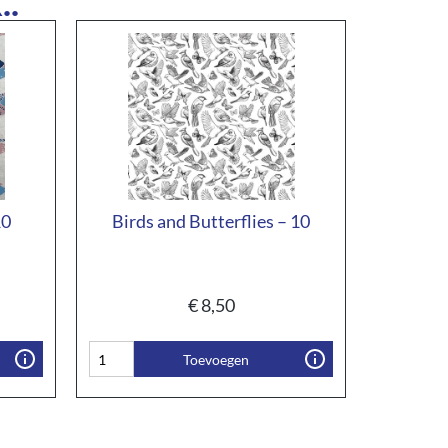
..
10
Birds and Butterflies – 10
€
8,50
Toevoegen