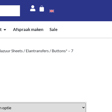
t
Afspraak maken
Sale
azuur Sheets
/
Elantransfers
/ Buttons* – 7