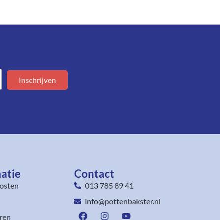
Inschrijven
atie
Contact
osten
013 785 89 41
info@pottenbakster.nl
ren