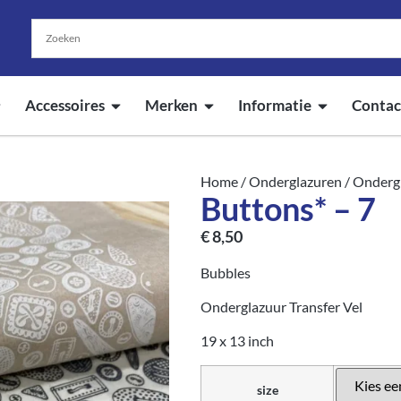
Accessoires
Merken
Informatie
Contac
Home
/
Onderglazuren
/
Ondergl
Buttons* – 7
€
8,50
Bubbles
Onderglazuur Transfer Vel
19 x 13 inch
size