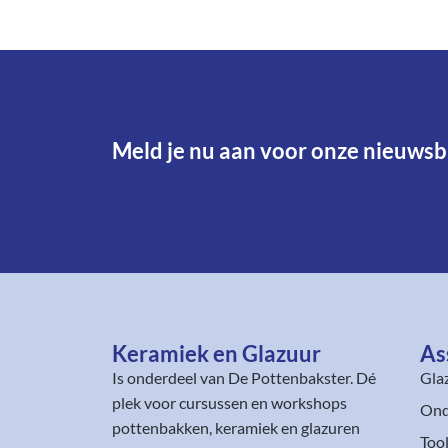
Meld je nu aan voor onze nieuwsbr
Keramiek en Glazuur​
As
Is onderdeel van
De Pottenbakster
. Dé
Gla
plek voor cursussen en workshops
Ond
pottenbakken, keramiek en glazuren
Too