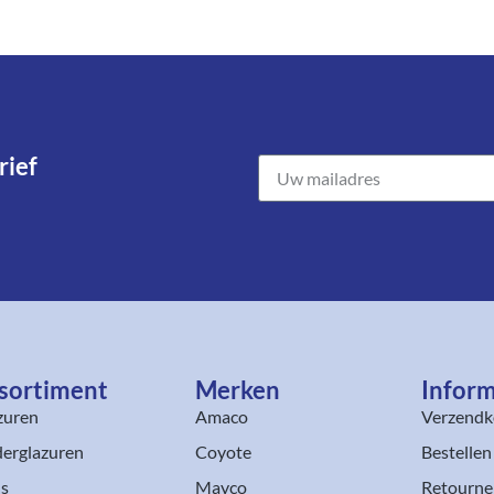
ief​
sortiment​
Merken
Inform
zuren
Amaco
Verzendk
erglazuren
Coyote
Bestellen
ls
Mayco
Retourne