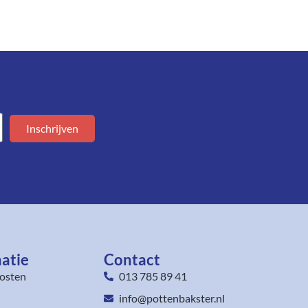
Inschrijven
atie
Contact
osten
013 785 89 41
info@pottenbakster.nl