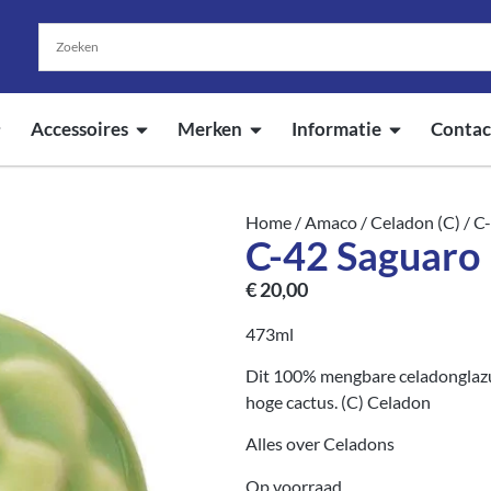
Accessoires
Merken
Informatie
Contac
Home
/
Amaco
/
Celadon (C)
/ C
C-42 Saguar
€
20,00
473ml
Dit 100% mengbare celadonglazuu
hoge cactus. (C) Celadon
Alles over Celadons
Op voorraad