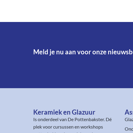
Meld je nu aan voor onze nieuwsbr
Keramiek en Glazuur​
As
Is onderdeel van
De Pottenbakster
. Dé
Gla
plek voor cursussen en workshops
Ond