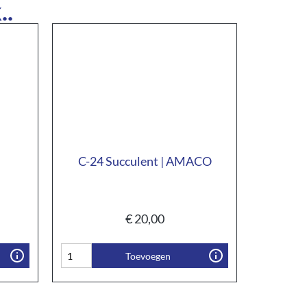
..
C-24 Succulent | AMACO
€
20,00
Toevoegen