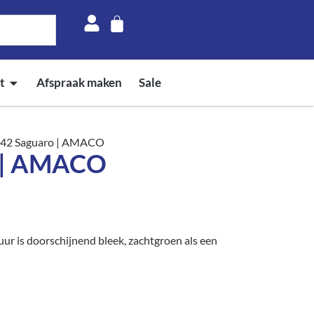
t
Afspraak maken
Sale
-42 Saguaro | AMACO
o | AMACO
r is doorschijnend bleek, zachtgroen als een