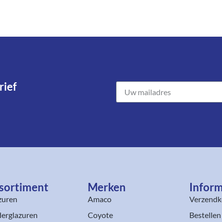
ief​
sortiment​
Merken
Inform
zuren
Amaco
Verzendk
erglazuren
Coyote
Bestellen