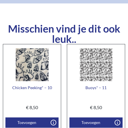
Misschien vind je dit ook
leuk..
Chicken Peeking* – 10
Buoys* – 11
€
8,50
€
8,50
Toevoegen
Toevoegen