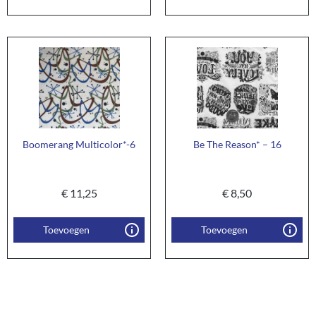
Boomerang Multicolor*-6
Be The Reason* – 16
€
11,25
€
8,50
Toevoegen
Toevoegen