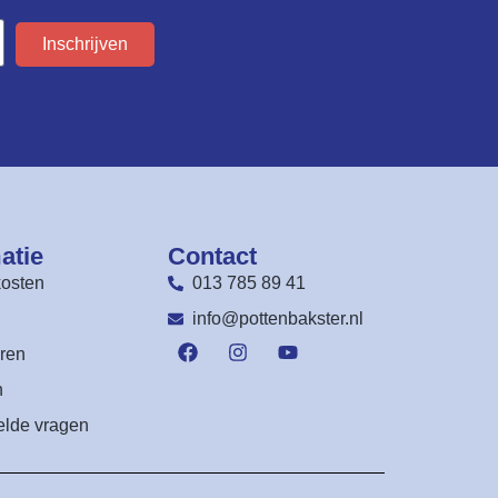
Inschrijven
atie
Contact
osten
013 785 89 41
n
info@pottenbakster.nl
ren
n
elde vragen