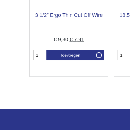
3 1/2″ Ergo Thin Cut Off Wire
18.5
€
9,30
€
7,91
Toevoegen