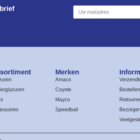
rief​
sortiment​
Merken
Inform
zuren
Amaco
Verzendk
erglazuren
Coyote
Bestelle
ls
Mayco
Retourne
essoires
Speedball
Bezorge
Veelgest