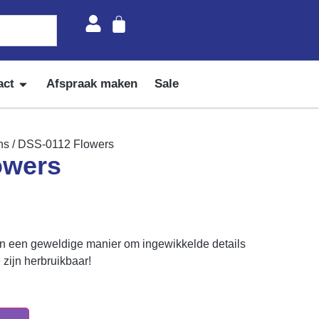
act
Afspraak maken
Sale
ns
/ DSS-0112 Flowers
owers
jn een geweldige manier om ingewikkelde details
 zijn herbruikbaar!