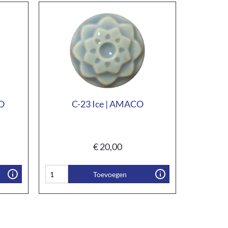
O
C-23 Ice | AMACO
€
20,00
Toevoegen