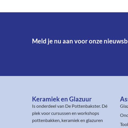
Meld je nu aan voor onze nieuwsbr
Keramiek en Glazuur​
As
Is onderdeel van
De Pottenbakster
. Dé
Gla
plek voor cursussen en workshops
Ond
pottenbakken, keramiek en glazuren
Too