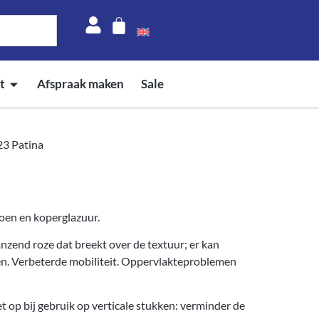
t
Afspraak maken
Sale
23 Patina
roen en koperglazuur.
anzend roze dat breekt over de textuur; er kan
den. Verbeterde mobiliteit. Oppervlakteproblemen
 op bij gebruik op verticale stukken: verminder de