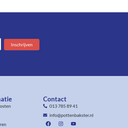
Inschrijven
atie
Contact
osten
013 785 89 41
info@pottenbakster.nl
ren