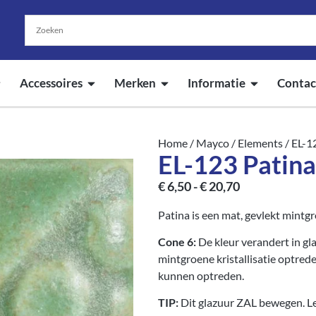
Accessoires
Merken
Informatie
Contac
Home
/
Mayco
/
Elements
/ EL-1
EL-123 Patina
€
6,50
-
€
20,70
Patina is een mat, gevlekt mintg
Cone 6:
De kleur verandert in gl
mintgroene kristallisatie optre
kunnen optreden.
TIP:
Dit glazuur ZAL bewegen. Let