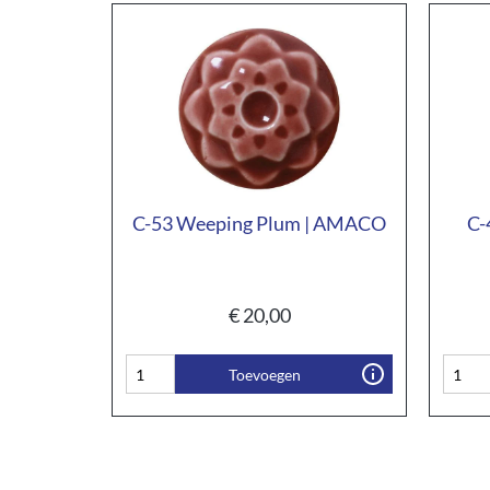
C-53 Weeping Plum | AMACO
C-
€
20,00
Toevoegen