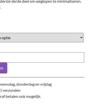
nderste derde deel om weglopen te minimaliseren.
.
en
oensdag, donderdag en vrijdag
D verzonden
eraf betalen ook mogelijk.