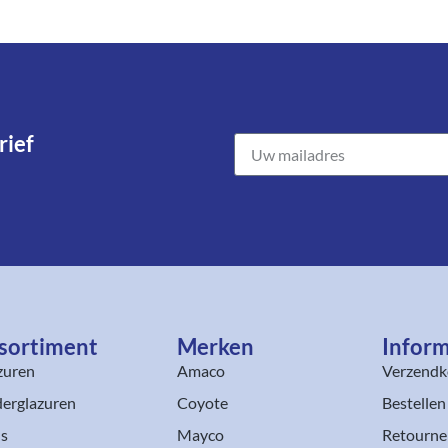
ief​
sortiment​
Merken
Inform
zuren
Amaco
Verzendk
erglazuren
Coyote
Bestellen
ls
Mayco
Retourne