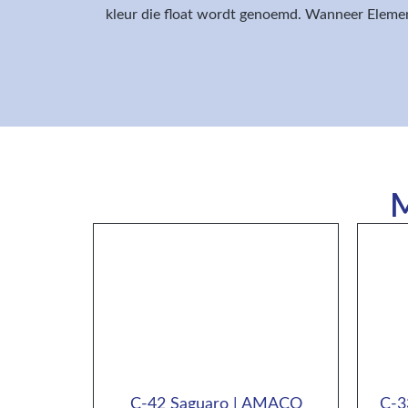
kleur die float wordt genoemd. Wanneer Elemen
M
C-42 Saguaro | AMACO
C-3