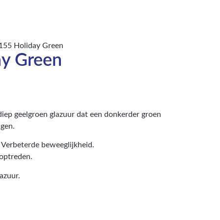
155 Holiday Green
ay Green
diep geelgroen glazuur dat een donkerder groen
agen.
 Verbeterde beweeglijkheid.
optreden.
rglazuur.