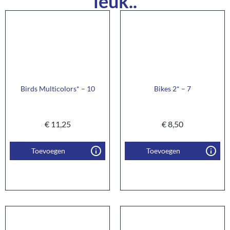
leuk..
Birds Multicolors* – 10
Bikes 2* – 7
€
11,25
€
8,50
Toevoegen
Toevoegen