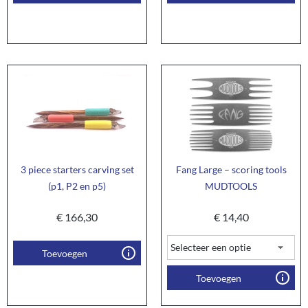
3 piece starters carving set
Fang Large – scoring tools
(p1, P2 en p5)
MUDTOOLS
€
166,30
€
14,40
Toevoegen
Toevoegen