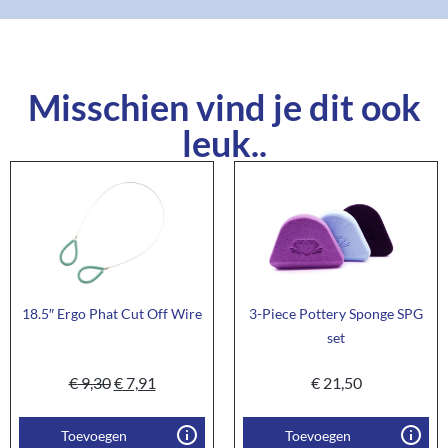
Misschien vind je dit ook
leuk..
18.5″ Ergo Phat Cut Off Wire
3-Piece Pottery Sponge SPG
set
€
9,30
€
7,91
€
21,50
Toevoegen
Toevoegen