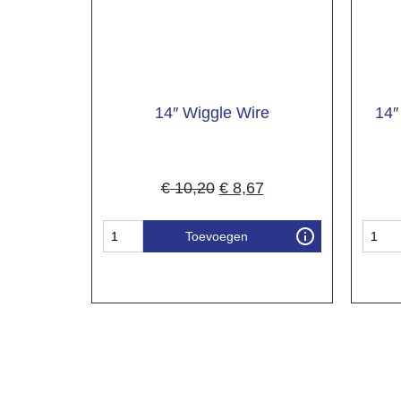
14″ Wiggle Wire
14″
€
10,20
€
8,67
Toevoegen