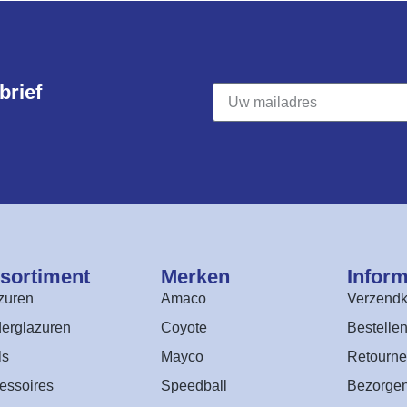
rief​
sortiment​
Merken
Inform
zuren
Amaco
Verzendk
erglazuren
Coyote
Bestelle
ls
Mayco
Retourne
essoires
Speedball
Bezorge