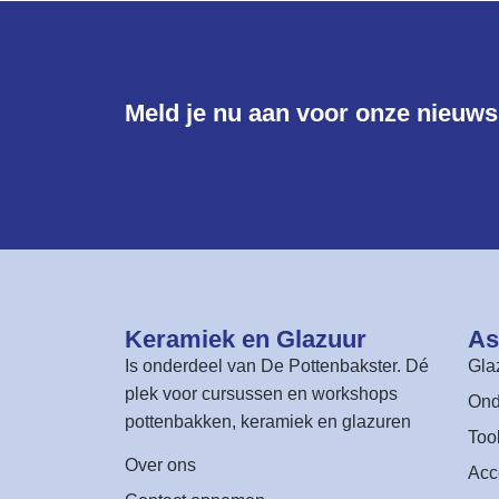
Meld je nu aan voor onze nieuwsb
Keramiek en Glazuur​
As
Is onderdeel van
De Pottenbakster
. Dé
Gla
plek voor cursussen en workshops
Ond
pottenbakken, keramiek en glazuren
Too
Over ons
Acc