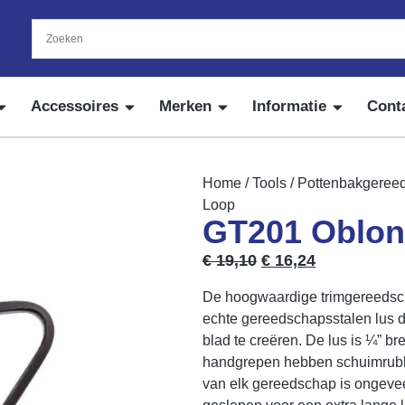
Accessoires
Merken
Informatie
Cont
Home
/
Tools
/
Pottenbakgeree
Loop
GT201 Oblon
€
19,10
€
16,24
De hoogwaardige trimgereeds
echte gereedschapsstalen lus 
blad te creëren. De lus is ¼” b
handgrepen hebben schuimrubber
van elk gereedschap is ongeve