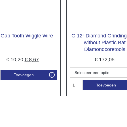
 Gap Tooth Wiggle Wire
G 12″ Diamond Grinding
without Plastic Bat
Diamondcoretools
€
10,20
€
8,67
€
172,05
Toevoegen
Toevoegen