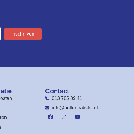
Inschrijven
atie
Contact
osten
013 785 89 41
n
info@pottenbakster.nl
ren
n