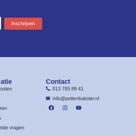
Inschrijven
atie
Contact
osten
013 785 89 41
n
info@pottenbakster.nl
ren
n
elde vragen