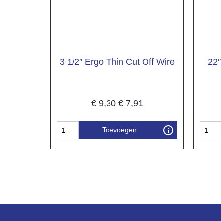
3 1/2″ Ergo Thin Cut Off Wire
22″
€
9,30
€
7,91
Toevoegen