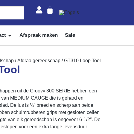
act
Afspraak maken
Sale
dschap
/
Afdraaigereedschap
/ GT310 Loop Tool
Tool
happen uit de Groovy 300 SERIE hebben een
al van MEDIUM GAUGE die is gehard en
blad. De lus is ¼” breed en scherp aan beide
bben schuimrubberen grips met gesloten cellen
engte van elk gereedschap is ongeveer 6-1/2″. De
eslepen voor een extra lange levensduur.