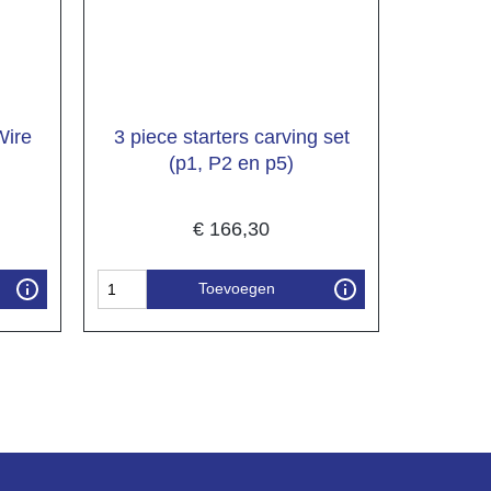
Wire
3 piece starters carving set
(p1, P2 en p5)
€
166,30
Toevoegen