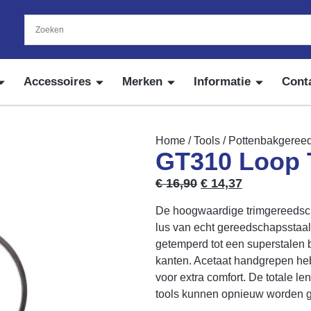
Accessoires
Merken
Informatie
Cont
Home
/
Tools
/
Pottenbakgeree
GT310 Loop 
€
16,90
€
14,37
De hoogwaardige trimgereedsc
lus van echt gereedschapssta
getemperd tot een superstalen 
kanten. Acetaat handgrepen he
voor extra comfort. De totale l
tools kunnen opnieuw worden g