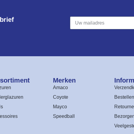
rief​
sortiment​
Merken
Inform
zuren
Amaco
Verzendk
erglazuren
Coyote
Bestelle
ls
Mayco
Retourne
essoires
Speedball
Bezorge
Veelgest