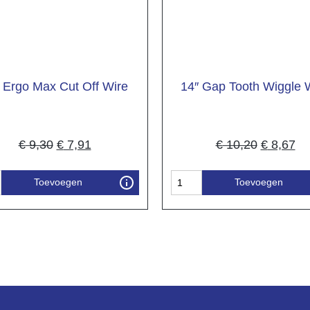
 Ergo Max Cut Off Wire
14″ Gap Tooth Wiggle 
€
9,30
€
7,91
€
10,20
€
8,67
Toevoegen
Toevoegen