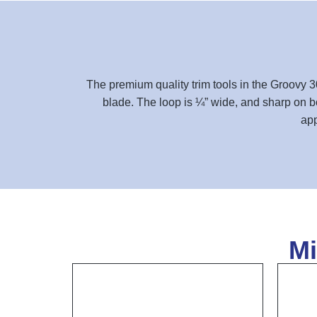
The premium quality trim tools in the Groovy
blade. The loop is ¼” wide, and sharp on bo
app
Mi