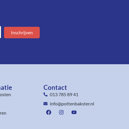
Inschrijven
atie
Contact
osten
013 785 89 41
info@pottenbakster.nl
ren