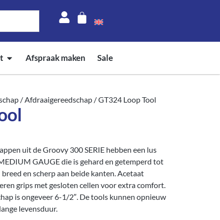
t
Afspraak maken
Sale
schap
/
Afdraaigereedschap
/ GT324 Loop Tool
ool
ppen uit de Groovy 300 SERIE hebben een lus
n MEDIUM GAUGE die is gehard en getemperd tot
¼” breed en scherp aan beide kanten. Acetaat
n grips met gesloten cellen voor extra comfort.
schap is ongeveer 6-1/2″. De tools kunnen opnieuw
lange levensduur.