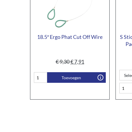
18.5″ Ergo Phat Cut Off Wire
S Sti
Pa
€
9,30
€
7,91
Toevoegen