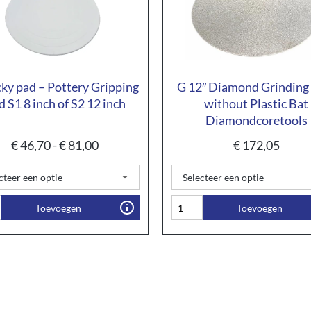
cky pad – Pottery Gripping
G 12″ Diamond Grinding
d S1 8 inch of S2 12 inch
without Plastic Bat
Diamondcoretools
€
46,70
-
€
81,00
€
172,05
Toevoegen
Toevoegen