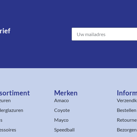
ief​
sortiment​
Merken
Inform
zuren
Amaco
Verzendk
erglazuren
Coyote
Bestellen
ls
Mayco
Retourne
essoires
Speedball
Bezorgen