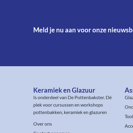
Meld je nu aan voor onze nieuwsbr
Keramiek en Glazuur​
As
Is onderdeel van
De Pottenbakster
. Dé
Gla
plek voor cursussen en workshops
Ond
pottenbakken, keramiek en glazuren
Too
Over ons
Acc