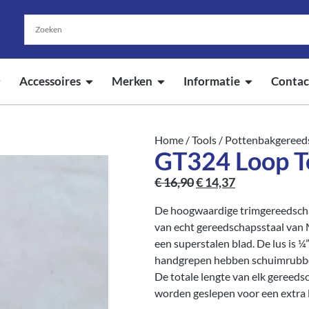
Accessoires
Merken
Informatie
Contac
Home
/
Tools
/
Pottenbakgereed
GT324 Loop T
€
16,90
€
14,37
De hoogwaardige trimgereedscha
van echt gereedschapsstaal va
een superstalen blad. De lus is 
handgrepen hebben schuimrubbere
De totale lengte van elk gereed
worden geslepen voor een extra 