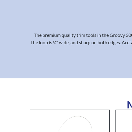
The premium quality trim tools in the Groovy 30
The loop is ¼” wide, and sharp on both edges. Aceta
M