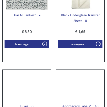
Bras N Panties* – 6
Blank Underglaze Transfer
Sheet – 8
€
8,50
€
1,65
Toevoegen
Toevoegen
Bikes – 8
Apothecary Labels* – 18