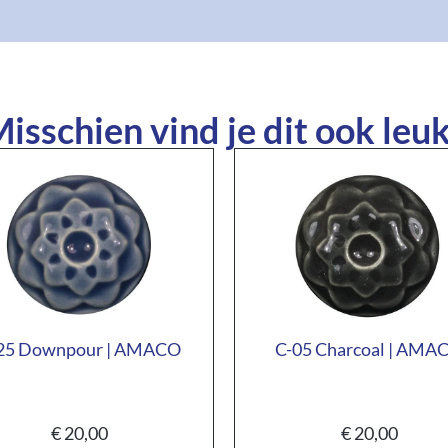
isschien vind je dit ook leuk
25 Downpour | AMACO
C-05 Charcoal | AMA
€
20,00
€
20,00