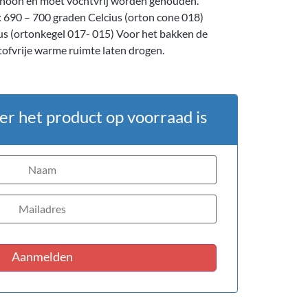
choon en moet vochtvrij worden gehouden.
 690 – 700 graden Celcius (orton cone 018)
us (ortonkegel 017- 015) Voor het bakken de
tofvrije warme ruimte laten drogen.
er het product op voorraad is
Aanmelden