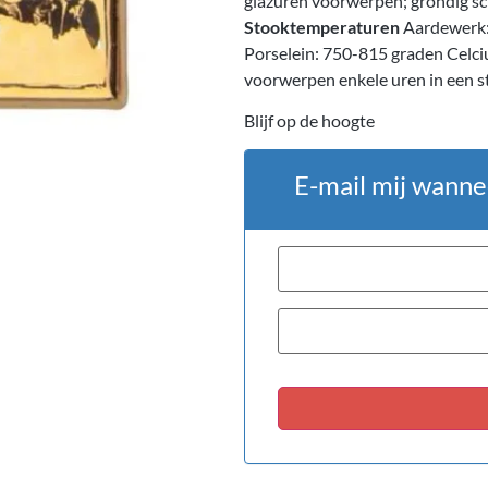
glazuren voorwerpen; grondig s
Stooktemperaturen
Aardewerk:
Porselein: 750-815 graden Celci
voorwerpen enkele uren in een s
Blijf op de hoogte
E-mail mij wanne