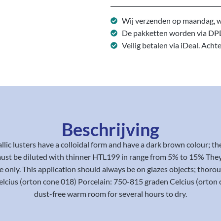
Wij verzenden op maandag, w
De pakketten worden via DP
Veilig betalen via iDeal. Acht
Beschrijving
lic lusters have a colloidal form and have a dark brown colour; t
st be diluted with thinner HTL199 in range from 5% to 15% They
se only. This application should always be on glazes objects; thoro
ius (orton cone 018) Porcelain: 750-815 graden Celcius (orton con
dust-free warm room for several hours to dry.