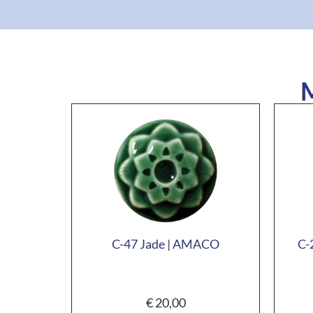
M
C-47 Jade | AMACO
C-
€
20,00