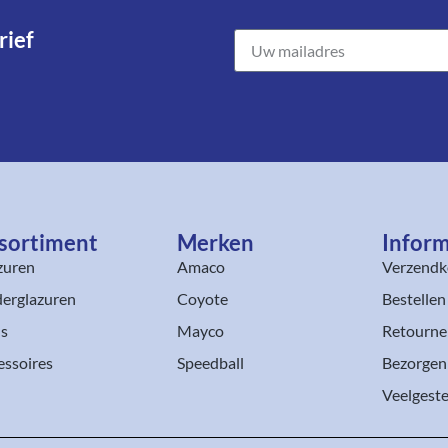
ief​
sortiment​
Merken
Inform
zuren
Amaco
Verzendk
erglazuren
Coyote
Bestellen
ls
Mayco
Retourne
essoires
Speedball
Bezorgen
Veelgeste