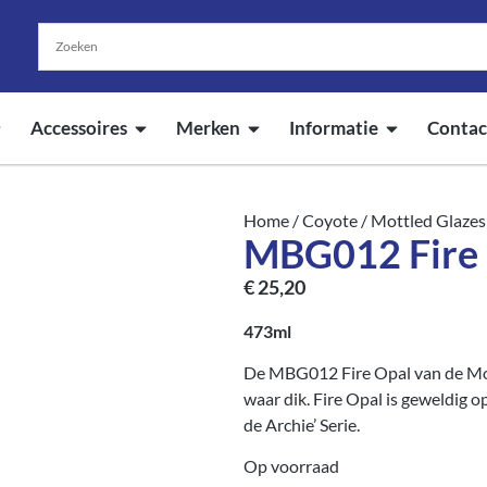
Accessoires
Merken
Informatie
Contac
Home
/
Coyote
/
Mottled Glazes
MBG012 Fire 
€
25,20
473ml
De MBG012 Fire Opal van de Mott
waar dik. Fire Opal is geweldig o
de Archie’ Serie.
Op voorraad