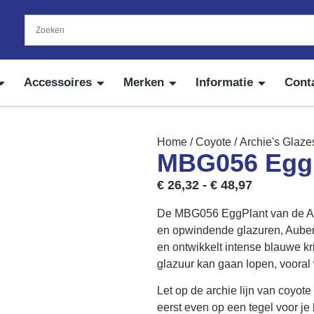
Accessoires
Merken
Informatie
Cont
Home
/
Coyote
/
Archie's Glaze
MBG056 Eggp
€
26,32
-
€
48,97
De MBG056 EggPlant van de Arc
en opwindende glazuren, Auber
en ontwikkelt intense blauwe kr
glazuur kan gaan lopen, vooral 
Let op de archie lijn van coyote 
eerst even op een tegel voor je