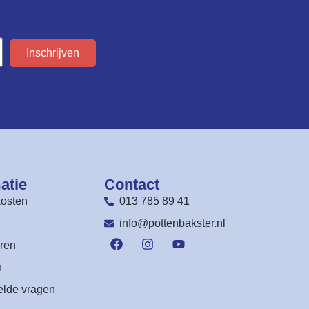
Inschrijven
atie
Contact
osten
013 785 89 41
n
info@pottenbakster.nl
ren
n
elde vragen