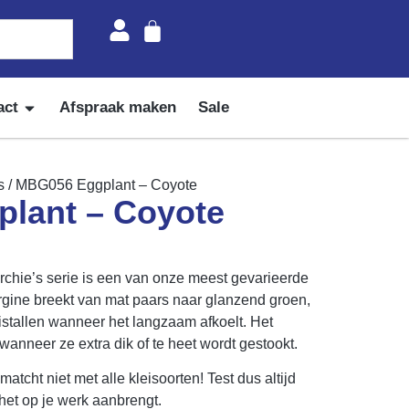
act
Afspraak maken
Sale
s
/ MBG056 Eggplant – Coyote
lant – Coyote
hie’s serie is een van onze meest gevarieerde
gine breekt van mat paars naar glanzend groen,
istallen wanneer het langzaam afkoelt. Het
wanneer ze extra dik of te heet wordt gestookt.
matcht niet met alle kleisoorten! Test dus altijd
 het op je werk aanbrengt.