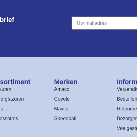
rief​
sortiment​
Merken
Inform
zuren
Amaco
Verzendk
erglazuren
Coyote
Bestelle
ls
Mayco
Retourne
essoires
Speedball
Bezorge
Veelgest