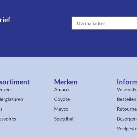
ief​
sortiment​
Merken
Inform
zuren
Amaco
Verzendk
erglazuren
Coyote
Bestellen
ls
Mayco
Retourne
essoires
Speedball
Bezorgen
Veelgeste