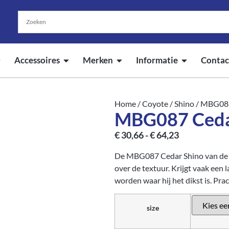
Accessoires
Merken
Informatie
Contac
Home
/
Coyote
/
Shino
/ MBG087
MBG087 Cedar
€
30,66
-
€
64,23
De MBG087 Cedar Shino van de S
over de textuur. Krijgt vaak een
worden waar hij het dikst is. Pra
size