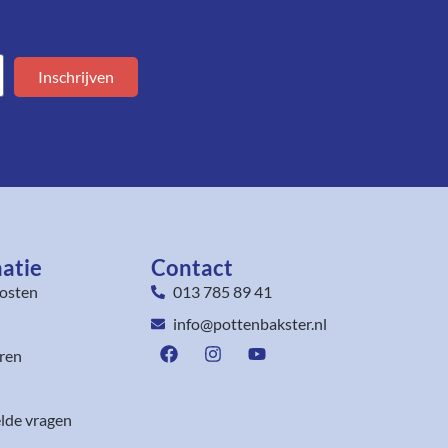
Inschrijven
atie
Contact
osten
013 785 89 41
info@pottenbakster.nl
ren
lde vragen