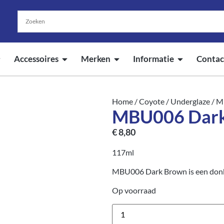
Accessoires
Merken
Informatie
Contac
Home
/
Coyote
/
Underglaze
/ M
MBU006 Dark
€
8,80
117ml
MBU006 Dark Brown is een donke
Op voorraad