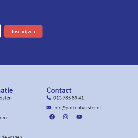
Inschrijven
atie
Contact
osten
013 785 89 41
info@pottenbakster.nl
ren
lde vragen