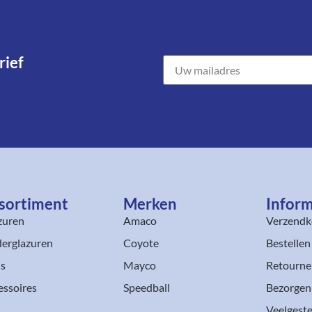
ief​
sortiment​
Merken
Inform
zuren
Amaco
Verzendk
erglazuren
Coyote
Bestellen
ls
Mayco
Retourne
essoires
Speedball
Bezorgen
Veelgeste