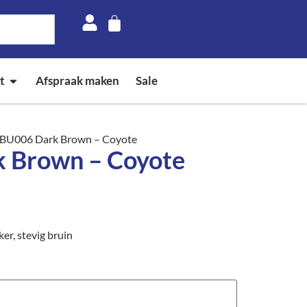
t
Afspraak maken
Sale
BU006 Dark Brown – Coyote
 Brown – Coyote
r, stevig bruin