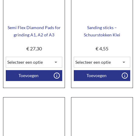
Semi Flex Diamond Pads for
Sanding sticks –
grinding A1, A2 of A3
Schuurstokken Klei
€
27,30
€
4,55
Toevoegen
Toevoegen