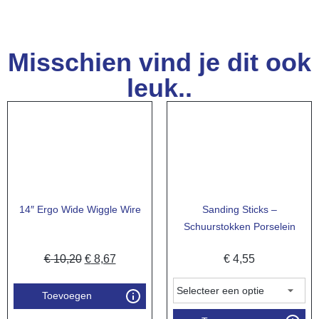
Misschien vind je dit ook
leuk..
14″ Ergo Wide Wiggle Wire
Sanding Sticks –
Schuurstokken Porselein
€
10,20
€
8,67
€
4,55
Toevoegen