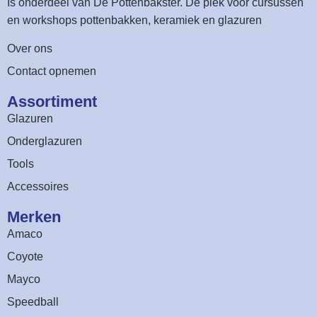
Is onderdeel van
De Pottenbakster
. Dé plek voor cursussen
en workshops pottenbakken, keramiek en glazuren
Over ons
Contact opnemen
Assortiment​
Glazuren
Onderglazuren
Tools
Accessoires
Merken
Amaco
Coyote
Mayco
Speedball