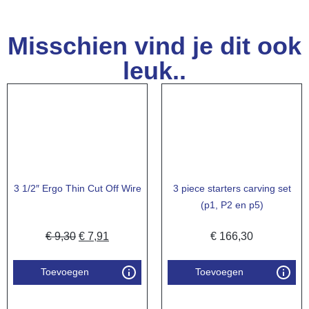
Misschien vind je dit ook
leuk..
3 1/2″ Ergo Thin Cut Off Wire
3 piece starters carving set
(p1, P2 en p5)
€
9,30
€
7,91
€
166,30
Toevoegen
Toevoegen