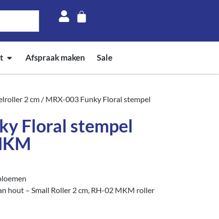
t
Afspraak maken
Sale
lroller 2 cm
/ MRX-003 Funky Floral stempel
y Floral stempel
 MKM
bloemen
n hout – Small Roller 2 cm, RH-02 MKM roller