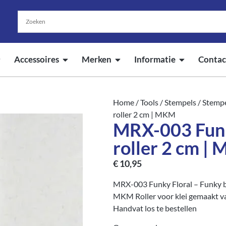
Accessoires
Merken
Informatie
Contac
Home
/
Tools
/
Stempels
/
Stempe
roller 2 cm | MKM
MRX-003 Funk
roller 2 cm |
€
10,95
MRX-003 Funky Floral – Funky 
MKM Roller voor klei gemaakt va
Handvat los te bestellen