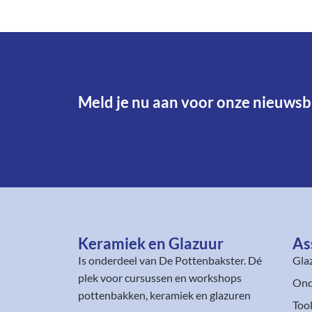
Meld je nu aan voor onze nieuwsbr
Keramiek en Glazuur​
As
Is onderdeel van
De Pottenbakster
. Dé
Gla
plek voor cursussen en workshops
Ond
pottenbakken, keramiek en glazuren
Too