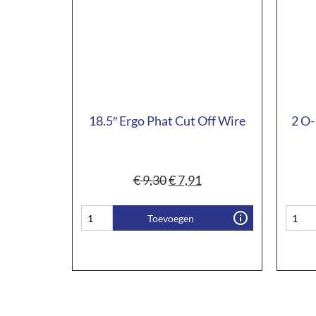
18.5″ Ergo Phat Cut Off Wire
2 O-
€
9,30
€
7,91
Toevoegen