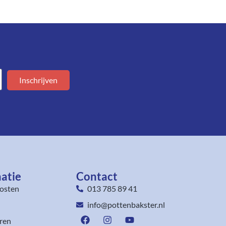
Inschrijven
atie
Contact
osten
013 785 89 41
info@pottenbakster.nl
ren