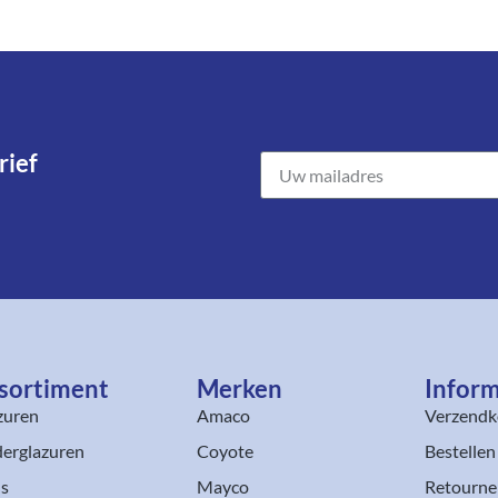
ief​
sortiment​
Merken
Inform
zuren
Amaco
Verzendk
erglazuren
Coyote
Bestellen
ls
Mayco
Retourne