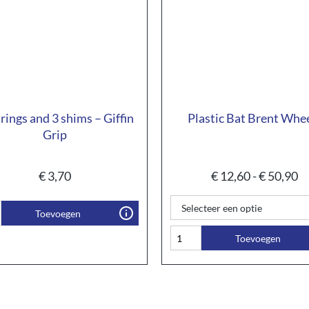
 rings and 3 shims – Giffin
Plastic Bat Brent Whe
Grip
€
3,70
€
12,60
-
€
50,90
Toevoegen
Toevoegen