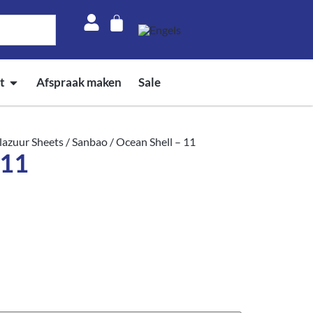
t
Afspraak maken
Sale
azuur Sheets
/
Sanbao
/ Ocean Shell – 11
 11