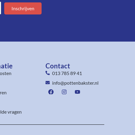
Inschrijven
atie
Contact
osten
013 785 89 41
info@pottenbakster.nl
ren
lde vragen