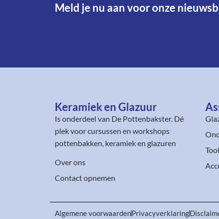
Meld je nu aan voor onze nieuwsbr
Keramiek en Glazuur​
As
Is onderdeel van
De Pottenbakster
. Dé
Gla
plek voor cursussen en workshops
Ond
pottenbakken, keramiek en glazuren
Too
Over ons
Acc
Contact opnemen
Algemene voorwaarden
Privacyverklaring
Disclaim