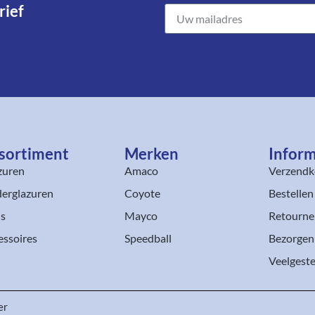
ief​
sortiment​
Merken
Inform
zuren
Amaco
Verzendk
erglazuren
Coyote
Bestellen
ls
Mayco
Retourne
essoires
Speedball
Bezorgen
Veelgeste
er