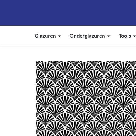
Glazuren
Onderglazuren
Tools