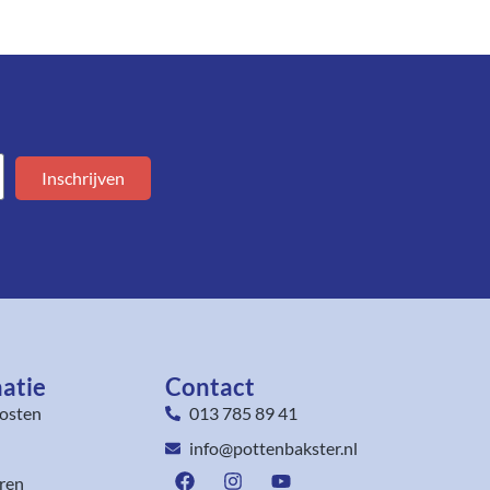
Inschrijven
atie
Contact
osten
013 785 89 41
info@pottenbakster.nl
ren