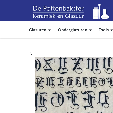
Glazuren
Onderglazuren
Tools
🔍