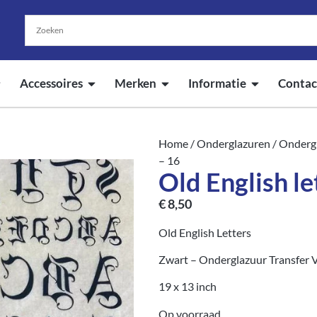
Accessoires
Merken
Informatie
Contac
Home
/
Onderglazuren
/
Ondergl
– 16
Old English le
€
8,50
Old English Letters
Zwart – Onderglazuur Transfer V
19 x 13 inch
Op voorraad