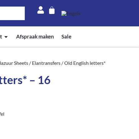
t
Afspraak maken
Sale
azuur Sheets
/
Elantransfers
/ Old English letters*
tters* – 16
el