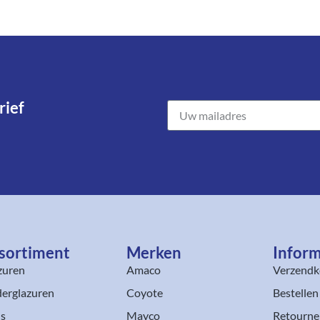
ief​
sortiment​
Merken
Inform
zuren
Amaco
Verzendk
erglazuren
Coyote
Bestellen
ls
Mayco
Retourne