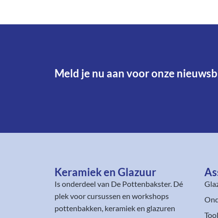
Meld je nu aan voor onze nieuwsbr
Keramiek en Glazuur​
As
Is onderdeel van
De Pottenbakster
. Dé
Gla
plek voor cursussen en workshops
Ond
pottenbakken, keramiek en glazuren
Too