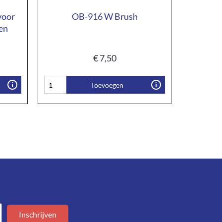
voor
OB-916 W Brush
en
€
7,50
Toevoegen
Inschrijven