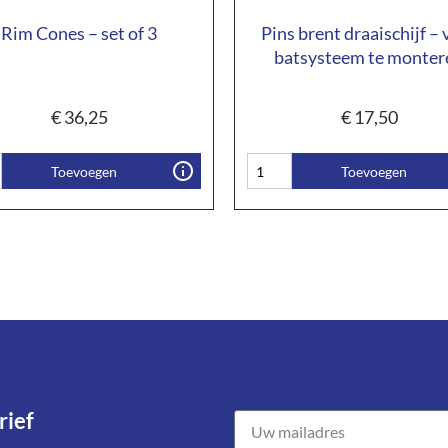
Rim Cones – set of 3
Pins brent draaischijf – 
batsysteem te monter
€
36,25
€
17,50
Toevoegen
Toevoegen
ief​