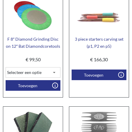
F 8″ Diamond Grinding Disc
3 piece starters carving set
on 12″ Bat Diamondcoretools
(p1, P2 en p5)
€
99,50
€
166,30
Toevoegen
Toevoegen