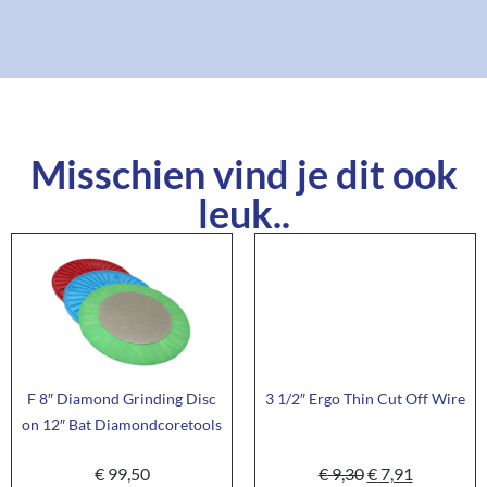
Misschien vind je dit ook
leuk..
F 8″ Diamond Grinding Disc
3 1/2″ Ergo Thin Cut Off Wire
on 12″ Bat Diamondcoretools
€
99,50
€
9,30
€
7,91