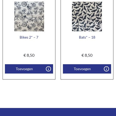
Bikes 2* – 7
Bats* – 18
€
8,50
€
8,50
Toevoegen
Toevoegen