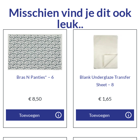
Misschien vind je dit ook
leuk..
Bras N Panties* – 6
Blank Underglaze Transfer
Sheet – 8
€
8,50
€
1,65
Toevoegen
Toevoegen