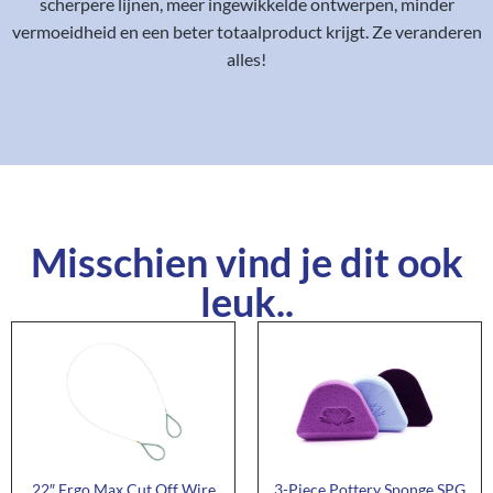
scherpere lijnen, meer ingewikkelde ontwerpen, minder
vermoeidheid en een beter totaalproduct krijgt. Ze veranderen
alles!
Misschien vind je dit ook
leuk..
22″ Ergo Max Cut Off Wire
3-Piece Pottery Sponge SPG