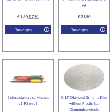
set
€
9,30
€
7,91
€
21,50
Toevoegen
Toevoegen
3 piece starters carving set
G 12″ Diamond Grinding Disc
(p1, P2 en p5)
without Plastic Bat
Diamondcoretools