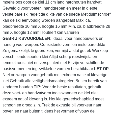
moeiteloos door de klei 11 cm lang hardhouten handvat
Geweldig voor voeten, handgrepen en meer In diepte
verstelbare ski regelt de dikte van de snede Met duimschroef
kan de ski eenvoudig worden aangepast Max. ca.
bladbreedte 30 mm X hoogte 16 mm Min. ca. bladbreedte 28
mm X hoogte 12 mm Houtnerf kan variëren
GEBRUIKSVOORDELEN:
Ideaal voor handbouwers en
handig voor werpers Consistente vorm en instelbare dikte
Zo gemakkelijk te gebruiken; vermijd al dat getrek Werkt op
verschillende soorten klei Altijd scherp roestvrijstalen
lemmet roest niet en versplintert niet Er zijn verschillende
basisvormen en ingewikkelde vormen beschikbaar
LET OP:
Niet ontworpen voor gebruik met extreem natte of kleverige
klei Gebruik alle veiligheidsmaatregelen Buiten bereik van
kinderen houden
TIP:
Voor de beste resultaten, gebruik
deze voet- en handvatvorm tools wanneer de klei niet
extreem nat of kleverig is. Het kleigereedschapblad moet
schoon en droog zijn. Trek de extrusie bij voorkeur naar
boven en naar buiten tijdens het vormen of vouw de