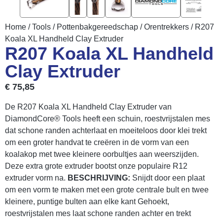
Home
/
Tools
/
Pottenbakgereedschap
/
Orentrekkers
/ R207
Koala XL Handheld Clay Extruder
R207 Koala XL Handheld
Clay Extruder
€
75,85
De R207 Koala XL Handheld Clay Extruder van
DiamondCore® Tools heeft een schuin, roestvrijstalen mes
dat schone randen achterlaat en moeiteloos door klei trekt
om een groter handvat te creëren in de vorm van een
koalakop met twee kleinere oorbultjes aan weerszijden.
Deze extra grote extruder bootst onze populaire R12
extruder vorm na.
BESCHRIJVING:
Snijdt door een plaat
om een vorm te maken met een grote centrale bult en twee
kleinere, puntige bulten aan elke kant Gehoekt,
roestvrijstalen mes laat schone randen achter en trekt