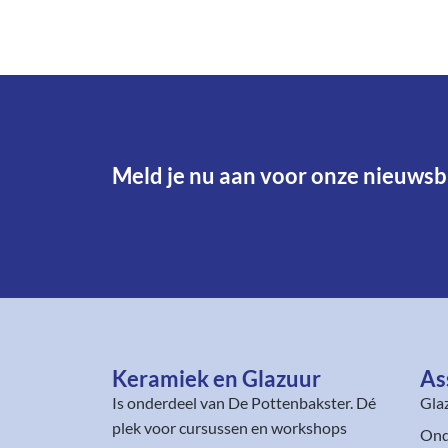
Meld je nu aan voor onze nieuwsbr
Keramiek en Glazuur​
As
Is onderdeel van
De Pottenbakster
. Dé
Gla
plek voor cursussen en workshops
Ond