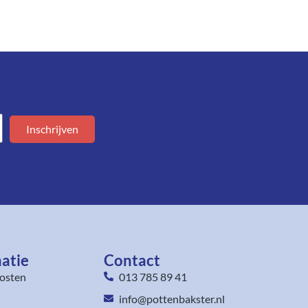
Inschrijven
atie
Contact
osten
013 785 89 41
info@pottenbakster.nl